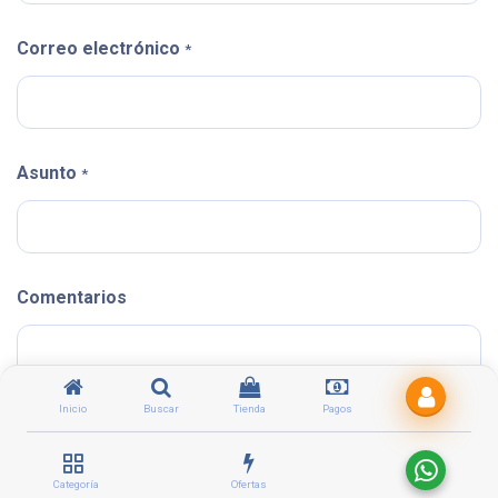
Correo electrónico
*
Asunto
*
Comentarios
Inicio
Buscar
Tienda
Pagos
Enviar
Categoría
Ofertas